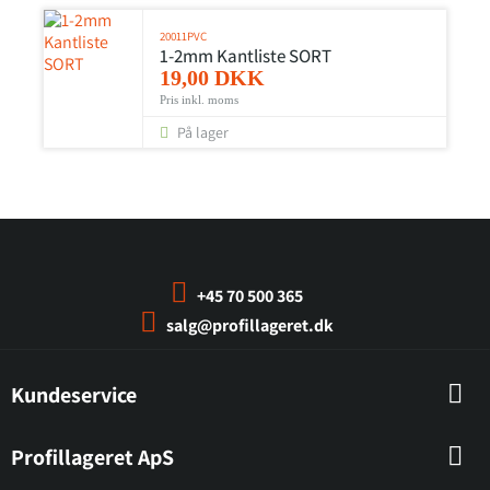
20011PVC
1-2mm Kantliste SORT
19,00 DKK
Pris inkl. moms
På lager
+45 70 500 365
salg@profillageret.dk
Kundeservice
Profillageret ApS