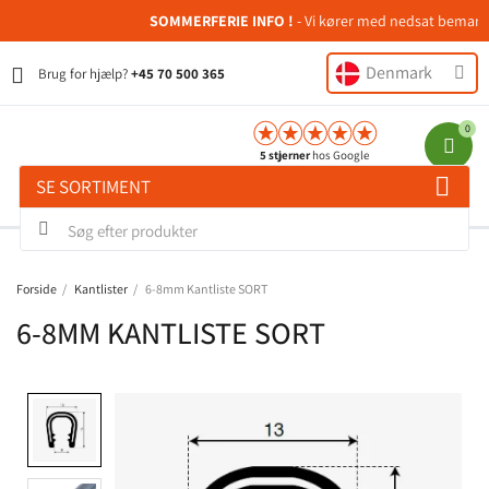
SOMMERFERIE INFO !
- Vi kører med nedsat bemanding 
Denmark
Brug for hjælp?
+45 70 500 365
5 stjerner
hos Google
SE SORTIMENT
Forside
Kantlister
6-8mm Kantliste SORT
6-8MM KANTLISTE SORT