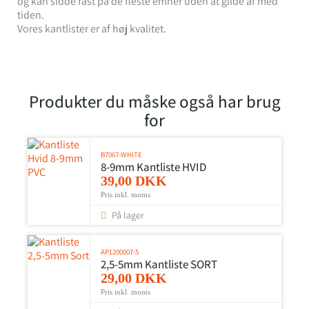
og kan sidde fast på de fleste emner uden at glide af med
tiden.
Vores kantlister er af høj kvalitet.
Produkter du måske også har brug
for
B7067-WHITE
8-9mm Kantliste HVID
39,00 DKK
Pris inkl. moms
På lager
AP1200007-5
2,5-5mm Kantliste SORT
29,00 DKK
Pris inkl. moms