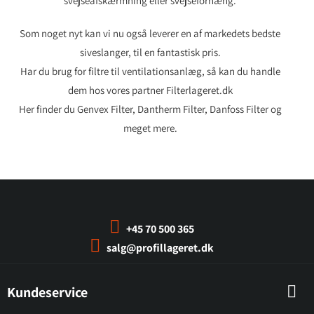
svejseafskærmning eller svejseforhæng.
Som noget nyt kan vi nu også leverer en af markedets bedste
siveslanger
, til en fantastisk pris.
Har du brug for
filtre til ventilationsanlæg
, så kan du handle
dem hos vores partner
Filterlageret.dk
H
er finder du
Genvex Filter
,
Dantherm Filter
,
Danfoss Filter
og
meget mere.
+45 70 500 365
salg@profillageret.dk
Kundeservice