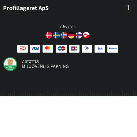
Profillageret ApS
Vi leverer til
VI STØTTER
MILJØVENLIG PAKNING