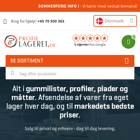
SOMMERFERIE INFO !
- Vi kører med nedsat bemanding i u
Denmark
Brug for hjælp?
+45 70 500 365
5 stjerner
hos Google
SE SORTIMENT
Alt i
gummilister, profiler, plader og
måtter.
Afsendelse af varer fra eget
lager hver dag, og til
markedets bedste
priser.
Salg til privat og erhverv - dag til dag levering.