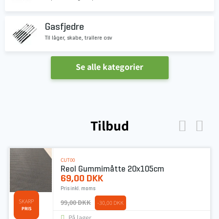
Gasfjedre
Til låger, skabe, trailere osv
Se alle kategorier
Tilbud
CUT00
Reol Gummimåtte 20x105cm
69,00 DKK
Pris inkl. moms
SKARP
99,00 DKK
-30,00 DKK
PRIS
På lager