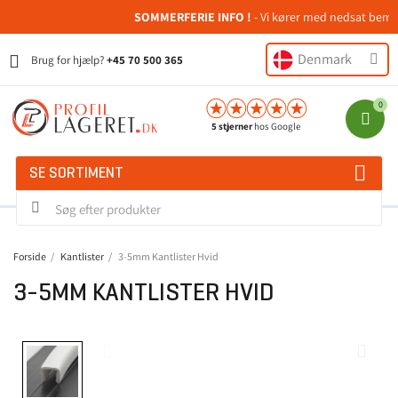
SOMMERFERIE INFO !
- Vi kører med nedsat bemandi
Denmark
Brug for hjælp?
+45 70 500 365
5 stjerner
hos Google
SE SORTIMENT
Forside
Kantlister
3-5mm Kantlister Hvid
3-5MM KANTLISTER HVID