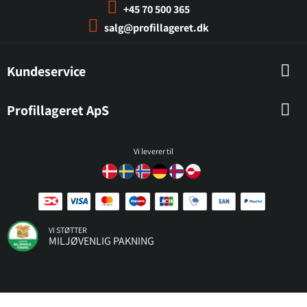
+45 70 500 365
salg@profillageret.dk
Kundeservice
Profillageret ApS
Vi leverer til
VI STØTTER
MILJØVENLIG PAKNING