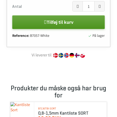
Antal
Tilføj til kurv
Reference:
B7057-White
På lager

Vi leverer til
Produkter du måske også har brug
for
B7136TBI-SORT
0,8-1,5mm Kantliste SORT