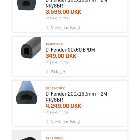
NR/SBR
3.599,00 DKK
Pris inkl. moms
Næsten udsolgt
40DD050060
D-Fender 50x60 EPDM
349,00 DKK
Pris inkl. moms
På lager
280118-200150
D-Fender 200x150mm - 2M -
NR/SBR
4.249,00 DKK
Pris inkl. moms
Næsten udsolgt
130115010-B