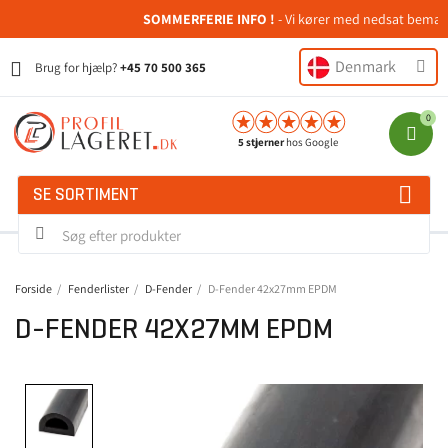
SOMMERFERIE INFO !
- Vi kører med nedsat bemanding
Denmark
Brug for hjælp?
+45 70 500 365
5 stjerner
hos Google
SE SORTIMENT
Forside
Fenderlister
D-Fender
D-Fender 42x27mm EPDM
D-FENDER 42X27MM EPDM