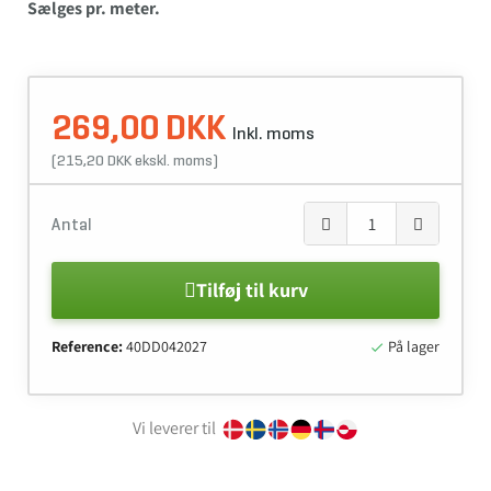
Sælges pr. meter.
269,00 DKK
Inkl. moms
(215,20 DKK ekskl. moms)
Antal
Tilføj til kurv
Reference:
40DD042027
På lager

Vi leverer til