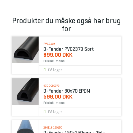
Produkter du måske også har brug
for
PVC2379
D-Fender PVC2379 Sort
899,00 DKK
Pris inkl. moms
På lager
40DD080070
D-Fender 80x70 EPDM
599,00 DKK
Pris inkl. moms
På lager
280118-150150
D-Fender 150x150mm - 2M -