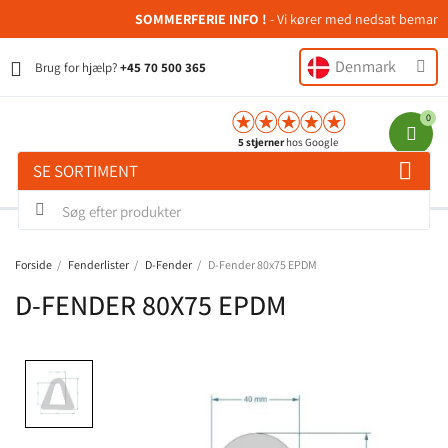
SOMMERFERIE INFO !
- Vi kører med nedsat bemanding 
Denmark
Brug for hjælp?
+45 70 500 365
5 stjerner
hos Google
SE SORTIMENT
Forside
Fenderlister
D-Fender
D-Fender 80x75 EPDM
D-FENDER 80X75 EPDM