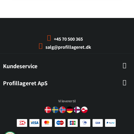
+45 70 500 365
salg@profillageret.dk
Kundeservice
Profillageret ApS
Vi leverer til