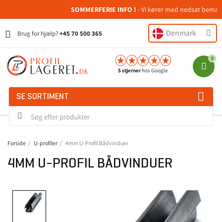
SOMMERFERIE INFO !
- Vi kører med nedsat bemanding
Denmark
Brug for hjælp?
+45 70 500 365
5 stjerner
hos Google
SE SORTIMENT
Forside
U-profiler
4mm U-Profil Bådvinduer
4MM U-PROFIL BÅDVINDUER