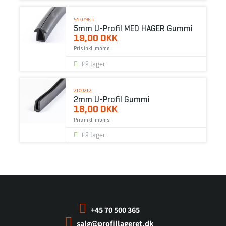
54-0796-1
5mm U-Profil MED HAGER Gummi
19,00 DKK
Pris inkl. moms
På lager
2100212
2mm U-Profil Gummi
18,00 DKK
Pris inkl. moms
På lager
+45 70 500 365
salg@profillageret.dk