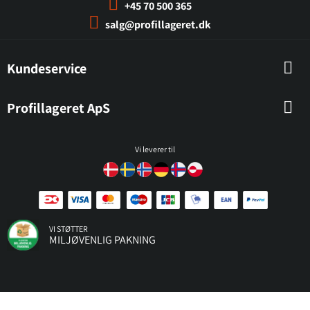
+45 70 500 365
salg@profillageret.dk
Kundeservice
Profillageret ApS
Vi leverer til
VI STØTTER
MILJØVENLIG PAKNING