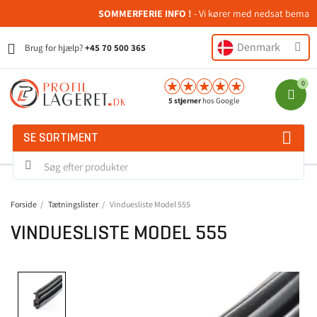
SOMMERFERIE INFO !
- Vi kører med nedsat bemanding
Denmark
Brug for hjælp?
+45 70 500 365
5 stjerner
hos Google
SE SORTIMENT
Forside
Tætningslister
Vinduesliste Model 555
VINDUESLISTE MODEL 555