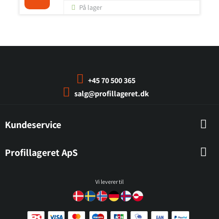
På lager
+45 70 500 365
salg@profillageret.dk
Kundeservice
Profillageret ApS
Vi leverer til