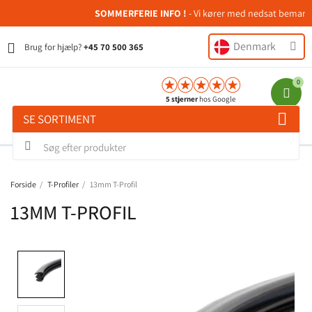
SOMMERFERIE INFO !
- Vi kører med nedsat bemanding 
Denmark
Brug for hjælp?
+45 70 500 365
5 stjerner
hos Google
SE SORTIMENT
Forside
T-Profiler
13mm T-Profil
13MM T-PROFIL