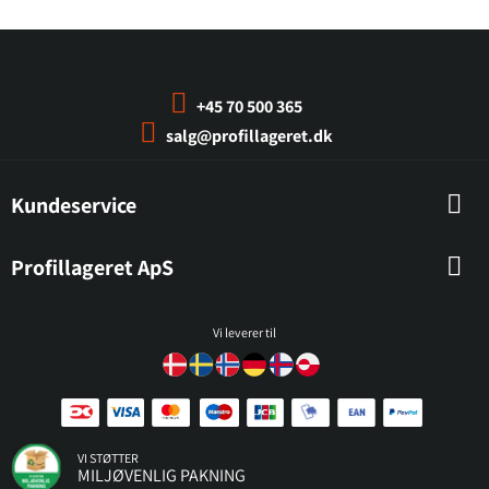
+45 70 500 365
salg@profillageret.dk
Kundeservice
Profillageret ApS
Vi leverer til
VI STØTTER
MILJØVENLIG PAKNING