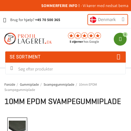
SOMMERFERIE INFO !
- Vi kører med nedsat bemanding
Denmark
Brug for hjælp?
+45 70 500 365
5 stjerner
hos Google
SE SORTIMENT
Forside
Gummiplade
Svampegummiplade
10mm EPDM
Svampegummiplade
10MM EPDM SVAMPEGUMMIPLADE