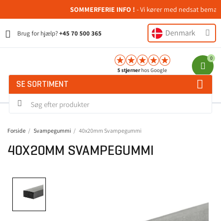
SOMMERFERIE INFO !
- Vi kører med nedsat bemanding
Denmark
Brug for hjælp?
+45 70 500 365
5 stjerner
hos Google
SE SORTIMENT
Forside
Svampegummi
40x20mm Svampegummi
40X20MM SVAMPEGUMMI