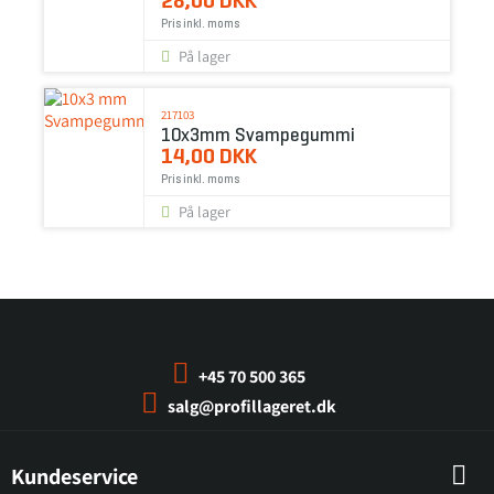
28,00 DKK
Pris inkl. moms
På lager
217103
10x3mm Svampegummi
14,00 DKK
Pris inkl. moms
På lager
+45 70 500 365
salg@profillageret.dk
Kundeservice