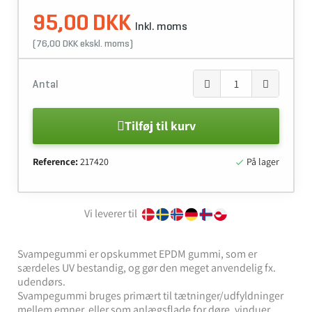
95,00 DKK
Inkl. moms
(76,00 DKK ekskl. moms)
Antal
Tilføj til kurv
Reference:
217420
På lager

Vi leverer til
Svampegummi er opskummet EPDM gummi, som er
særdeles UV bestandig, og gør den meget anvendelig fx.
udendørs.
Svampegummi bruges primært til tætninger/udfyldninger
mellem emner, eller som anlægsflade for døre, vinduer,