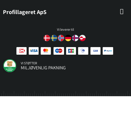
Profillageret ApS
Vi leverer til
VI STØTTER
MILJØVENLIG PAKNING