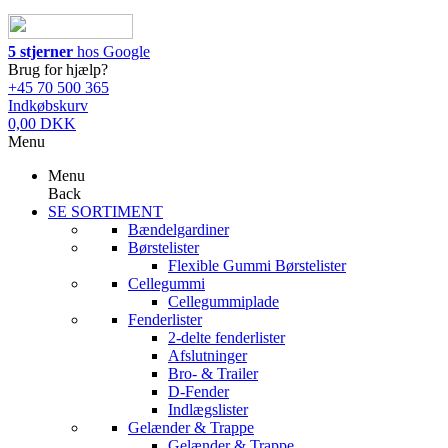
5 stjerner
hos Google
Brug for hjælp?
+45 70 500 365
Indkøbskurv
0,00 DKK
Menu
Menu
Back
SE SORTIMENT
Bændelgardiner
Børstelister
Flexible Gummi Børstelister
Cellegummi
Cellegummiplade
Fenderlister
2-delte fenderlister
Afslutninger
Bro- & Trailer
D-Fender
Indlægslister
Gelænder & Trappe
Gelænder & Trappe