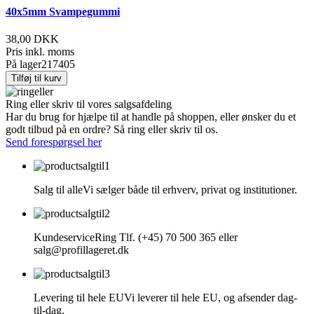
40x5mm Svampegummi
38,00 DKK
Pris inkl. moms
På lager
217405
Tilføj til kurv
Ring eller skriv til vores salgsafdeling
Har du brug for hjælpe til at handle på shoppen, eller ønsker du et
godt tilbud på en ordre? Så ring eller skriv til os.
Send forespørgsel her
Salg til alle
Vi sælger både til erhverv, privat og institutioner.
Kundeservice
Ring Tlf. (+45) 70 500 365 eller
salg@profillageret.dk
Levering til hele EU
Vi leverer til hele EU, og afsender dag-
til-dag.