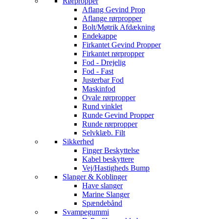
Rørpropper
Aflang Gevind Prop
Aflange rørpropper
Bolt/Møtrik Afdækning
Endekappe
Firkantet Gevind Propper
Firkantet rørpropper
Fod - Drejelig
Fod - Fast
Justerbar Fod
Maskinfod
Ovale rørpropper
Rund vinklet
Runde Gevind Propper
Runde rørpropper
Selvklæb. Filt
Sikkerhed
Finger Beskyttelse
Kabel beskyttere
Vej/Hastigheds Bump
Slanger & Koblinger
Have slanger
Marine Slanger
Spændebånd
Svampegummi