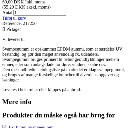
69,00 DKK
Inkl. moms
(55,20 DKK ekskl. moms)
Antal
Tilføj til kurv
Reference:
217250

På lager
Vi leverer til
Svampegummi er opskummet EPDM gummi, som er særdeles UV
bestandig, og gør den meget anvendelig fx. udendørs.
Svampegummi bruges primært til tætninger/udfyldninger mellem
emner, eller som anlægsflade for døre, vinduer, skabe osv.
Den mest udbredte tætningsliste på markedet er idag svampegummi,
og bruges af mange forskellige brancher til alverdens opgaver og
løsninger.
Leveres i hele ruller eller klippes på anbrud.
Mere info
Produkter du måske også har brug for