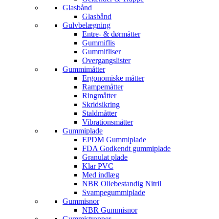
Glasbånd
Glasbånd
Gulvbelægning
Entre- & dørmåtter
Gummiflis
Gummifliser
Overgangslister
Gummimåtter
Ergonomiske måtter
Rampemåtter
Ringmåtter
Skridsikring
Staldmåtter
Vibrationsmåtter
Gummiplade
EPDM Gummiplade
FDA Godkendt gummiplade
Granulat plade
Klar PVC
Med indlæg
NBR Oliebestandig Nitril
Svampegummiplade
Gummisnor
NBR Gummisnor
Gummistropper