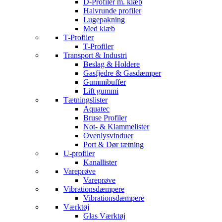
D-Profiler m. klæb
Halvrunde profiler
Lugepakning
Med klæb
T-Profiler
T-Profiler
Transport & Industri
Beslag & Holdere
Gasfjedre & Gasdæmper
Gummibuffer
Lift gummi
Tætningslister
Aquatec
Bruse Profiler
Not- & Klammelister
Ovenlysvinduer
Port & Dør tætning
U-profiler
Kanallister
Vareprøve
Vareprøve
Vibrationsdæmpere
Vibrationsdæmpere
Værktøj
Glas Værktøj