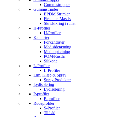
Gummistropper
Gummistrimler
EPDM Strimler
Firkantet Massiv
Skridsikring i ruller
H-Profiler
H-Profiler
Kantlister
Forkantlister
Med sidetætning
Med toptætning
POM/Rustfri
Silikone
L-Profiler
L-Profiler
Lim, Klæb & Spray
Spray Produkter
Lydisolering
Lydisolering
P-profiler
P-profiler
Rudeprofiler
S-Profiler
Til båd