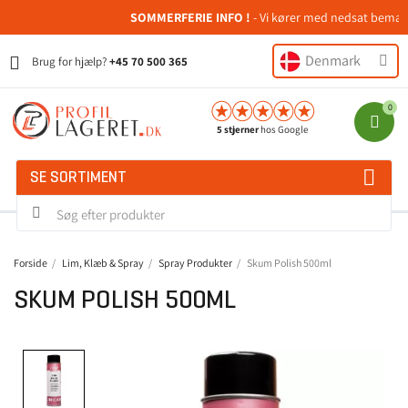
SOMMERFERIE INFO !
- Vi kører med nedsat bemanding
Denmark
Brug for hjælp?
+45 70 500 365
5 stjerner
hos Google
SE SORTIMENT
Forside
Lim, Klæb & Spray
Spray Produkter
Skum Polish 500ml
SKUM POLISH 500ML