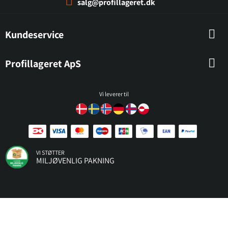
salg@profillageret.dk
Kundeservice
Profillageret ApS
Vi leverer til
VI STØTTER
MILJØVENLIG PAKNING