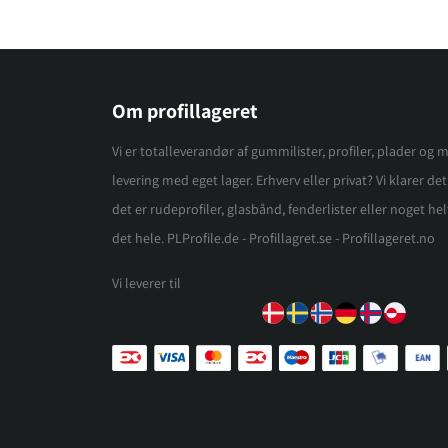
Om profillageret
Vi er totalleverandør af gummilister, profiler, plader og m
levering med eget lager. Erhverv eller privat? Vi klarer d
det er rudeprofiler, glasbånd, fenderlister eller noget helt
det hele. PLProfile.de - Profillagret.se - Profillageret.no
Vi leverer til