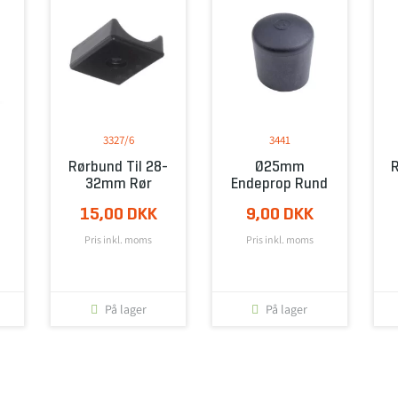
3327/6
3441
Rørbund Til 28-
Ø25mm
R
32mm Rør
Endeprop Rund
15,00 DKK
9,00 DKK
Pris inkl. moms
Pris inkl. moms
På lager
På lager