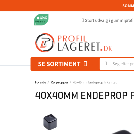
SOMME
Stort udvalg i gummiprofi
SE SORTIMENT
Forside
Rørpropper
40x40mm Endeprop firkantet
40X40MM ENDEPROP F