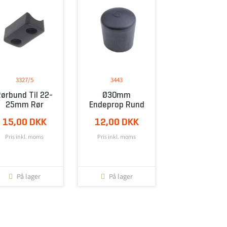
3327/5
3443
ørbund Til 22-
Ø30mm
25mm Rør
Endeprop Rund
15,00 DKK
12,00 DKK
Pris inkl. moms
Pris inkl. moms
På lager
På lager