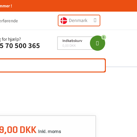
mmer !
Denmark
erførende
 for hjælp?
Indkøbskurv
5 70 500 365
0,00 DKK
9,00 DKK
Inkl. moms