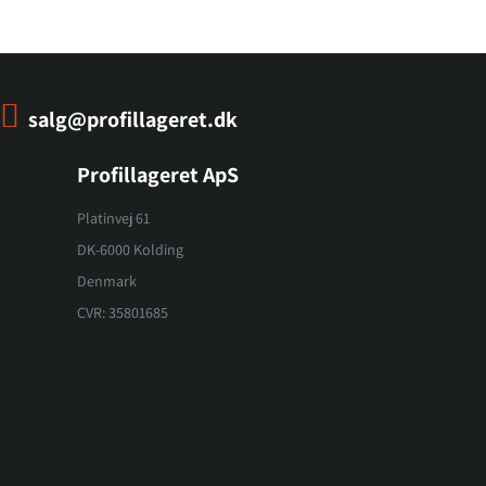
salg@profillageret.dk
Profillageret ApS
Platinvej 61
DK-6000 Kolding
Denmark
CVR: 35801685