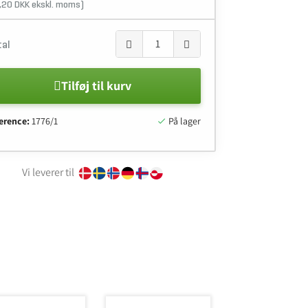
,20 DKK ekskl. moms)
tal
Tilføj til kurv
erence:
1776/1
På lager

Vi leverer til