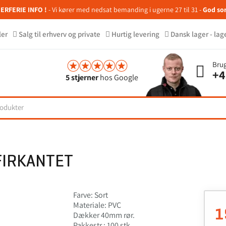
RFERIE INFO !
- Vi kører med nedsat bemanding i ugerne 27 til 31 -
God so
ler
Salg til erhverv og private
Hurtig levering
Dansk lager - lag
Brug
+4
5 stjerner
hos Google
IRKANTET
Farve: Sort
Materiale: PVC
1
Dækker 40mm rør.
Pakkestr.: 100 stk