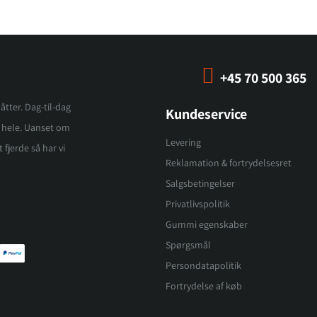
+45 70 500 365
åtter. Dag-til-dag
Kundeservice
et hele. Uanset om
Levering
 fjerde så har vi
Reklamation & fortrydelsesret
Salgsbetingelser
Privatlivspolitik
Gummi egenskaber
Spørgsmål
Persondatapolitik
Fortrydelse af køb