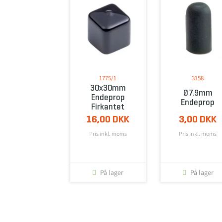
1775/1
3158
30x30mm
Ø7.9mm
Endeprop
Endeprop
Firkantet
16,00 DKK
3,00 DKK
Pris inkl. moms
Pris inkl. moms
På lager
På lager