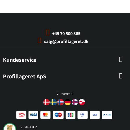
+45 70 500 365
salg@profillageret.dk
Kundeservice
Profillageret ApS
Vi leverer til
VI STØTTER