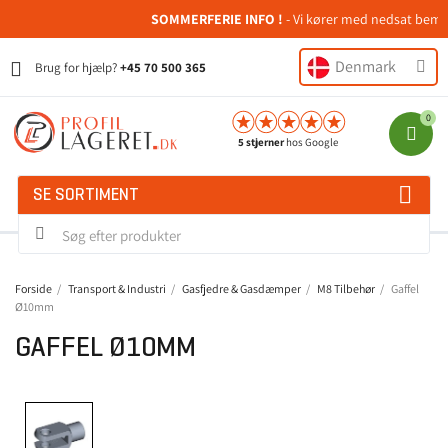
SOMMERFERIE INFO !
- Vi kører med nedsat bemandi
Denmark
Brug for hjælp?
+45 70 500 365
5 stjerner
hos Google
SE SORTIMENT
Forside
Transport & Industri
Gasfjedre & Gasdæmper
M8 Tilbehør
Gaffel
Ø10mm
GAFFEL Ø10MM