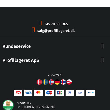
+45 70 500 365
salg@profillageret.dk
Kundeservice
Profillageret ApS
Vi leverer til
VI STØTTER
MILJØVENLIG PAKNING