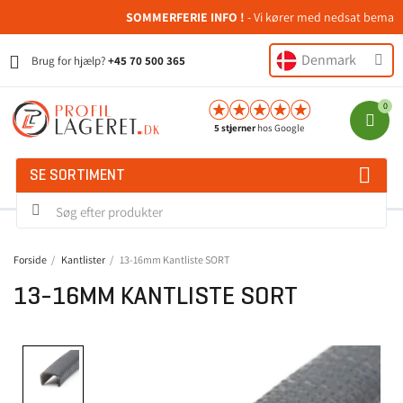
SOMMERFERIE INFO !
- Vi kører med nedsat bemanding
Denmark
Brug for hjælp?
+45 70 500 365
5 stjerner
hos Google
SE SORTIMENT
Forside
Kantlister
13-16mm Kantliste SORT
13-16MM KANTLISTE SORT