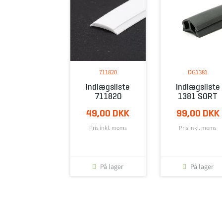
711820
DG1381
Indlægsliste
Indlægsliste
711820
1381 SORT
49,00 DKK
99,00 DKK
Pris inkl. moms
Pris inkl. moms
På lager
På lager