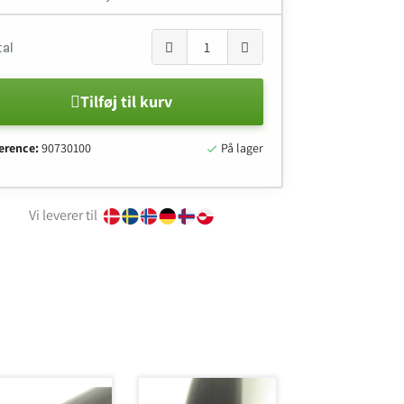
tal
Tilføj til kurv
erence:
90730100
På lager

Vi leverer til