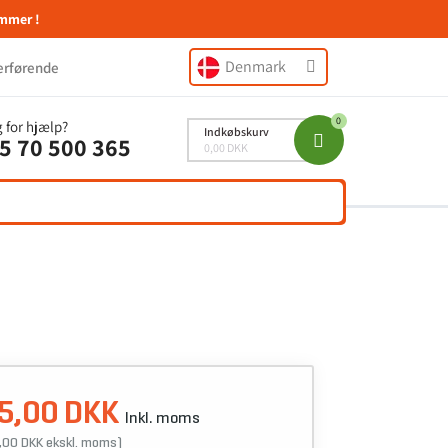
mmer !
Denmark
erførende
 for hjælp?
Indkøbskurv
5 70 500 365
0,00 DKK
5,00 DKK
Inkl. moms
,00 DKK ekskl. moms)