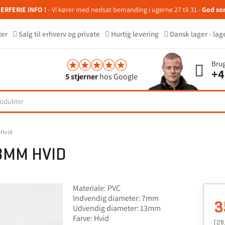
RFERIE INFO !
- Vi kører med nedsat bemanding i ugerne 27 til 31 -
God so
ler
Salg til erhverv og private
Hurtig levering
Dansk lager - lag
Brug
+4
5 stjerner
hos Google
 Hvid
3MM HVID
Materiale: PVC
Indvendig diameter: 7mm
3
Udvendig diameter: 13mm
Farve: Hvid
(28