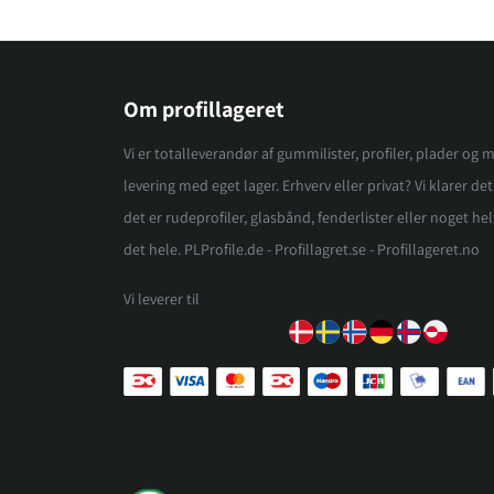
Om profillageret
Vi er totalleverandør af gummilister, profiler, plader og m
levering med eget lager. Erhverv eller privat? Vi klarer d
det er rudeprofiler, glasbånd, fenderlister eller noget helt
det hele. PLProfile.de - Profillagret.se - Profillageret.no
Vi leverer til