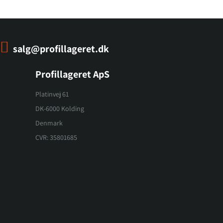
salg@profillageret.dk
Profillageret ApS
Platinvej 61
DK-6000 Kolding
Denmark
CVR: 35801685