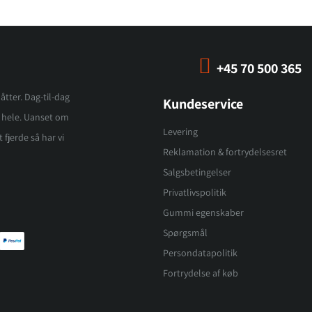
+45 70 500 365
åtter. Dag-til-dag
Kundeservice
et hele. Uanset om
Levering
 fjerde så har vi
Reklamation & fortrydelsesret
Salgsbetingelser
Privatlivspolitik
Gummi egenskaber
Spørgsmål
Persondatapolitik
Fortrydelse af køb