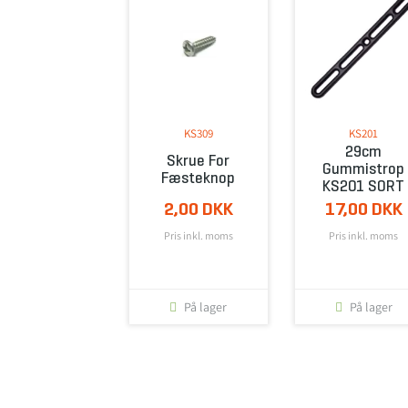
KS309
KS201
29cm
Skrue For
Gummistrop
Fæsteknop
KS201 SORT
2,00 DKK
17,00 DKK
Pris inkl. moms
Pris inkl. moms
På lager
På lager