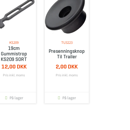
KS209
TU3223
19cm
Presenningsknop
Gummistrop
Til Trailer
KS209 SORT
12,00 DKK
2,00 DKK
Pris inkl. moms
Pris inkl. moms
På lager
På lager