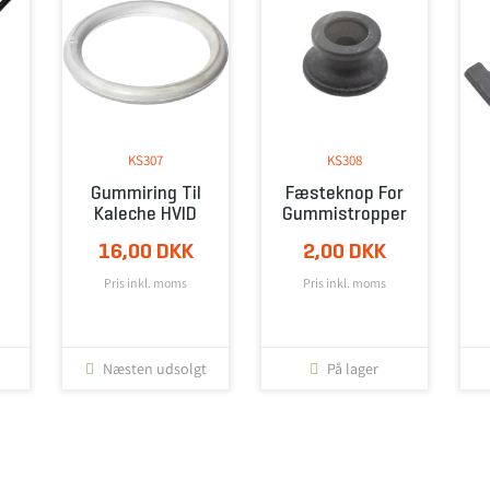
KS307
KS308
Gummiring Til
Fæsteknop For
Kaleche HVID
Gummistropper
16,00 DKK
2,00 DKK
Pris inkl. moms
Pris inkl. moms
Næsten udsolgt
På lager