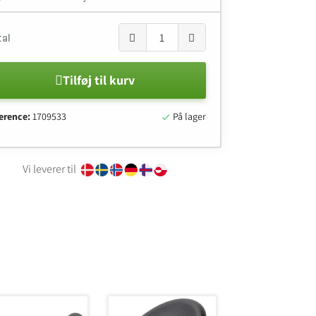
tal
Tilføj til kurv
erence:
1709533
På lager

Vi leverer til