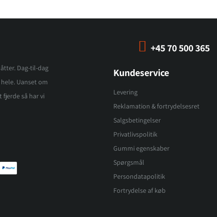
+45 70 500 365
åtter. Dag-til-dag
Kundeservice
et hele. Uanset om
Levering
 fjerde så har vi
Reklamation & fortrydelsesret
Salgsbetingelser
Privatlivspolitik
Gummi egenskaber
Spørgsmål
Persondatapolitik
Fortrydelse af køb