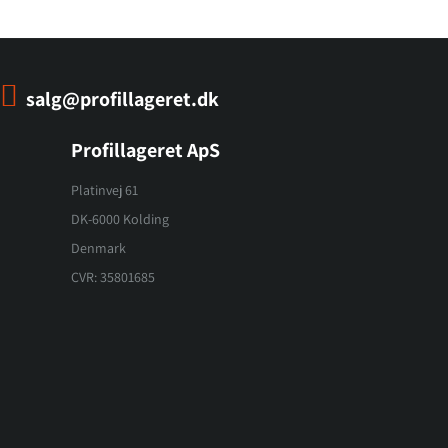
salg@profillageret.dk
Profillageret ApS
Platinvej 61
DK-6000 Kolding
Denmark
CVR: 35801685