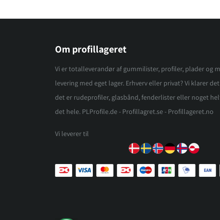
Om profillageret
Vi er totalleverandør af gummilister, profiler, plader og m
levering med eget lager. Erhverv eller privat? Vi klarer d
det er rudeprofiler, glasbånd, fenderlister eller noget helt
det hele. PLProfile.de - Profillagret.se - Profillageret.no
Vi leverer til