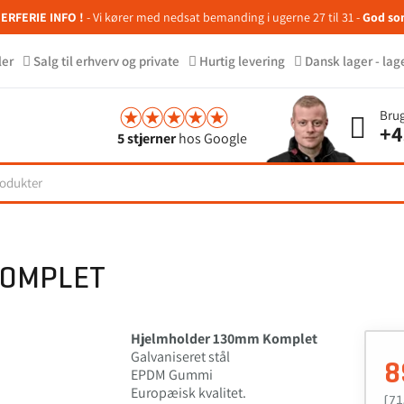
RFERIE INFO !
- Vi kører med nedsat bemanding i ugerne 27 til 31 -
God so
ler
Salg til erhverv og private
Hurtig levering
Dansk lager - lag
Brug
+4
5 stjerner
hos Google
KOMPLET
Hjelmholder 130mm Komplet
Galvaniseret stål
8
EPDM Gummi
Europæisk kvalitet.
(71