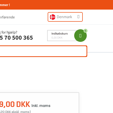
mmer !
Denmark
erførende
 for hjælp?
Indkøbskurv
5 70 500 365
0,00 DKK
9,00 DKK
Inkl. moms
,20 DKK ekskl. moms)