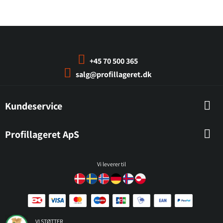
+45 70 500 365
salg@profillageret.dk
Kundeservice
Profillageret ApS
Vi leverer til
VI STØTTER