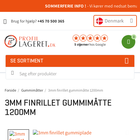
SOMMERFERIE INFO !
- Vi kører med nedsat bemandin
Denmark
Brug for hjælp?
+45 70 500 365
5 stjerner
hos Google
SE SORTIMENT
Forside
Gummimåtter
3mm finrillet gummimåtte 1200mm
3MM FINRILLET GUMMIMÅTTE
1200MM