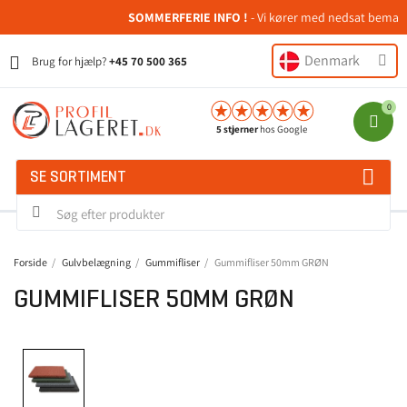
SOMMERFERIE INFO !
- Vi kører med nedsat bemanding
Denmark
Brug for hjælp?
+45 70 500 365
5 stjerner
hos Google
SE SORTIMENT
Forside
Gulvbelægning
Gummifliser
Gummifliser 50mm GRØN
GUMMIFLISER 50MM GRØN