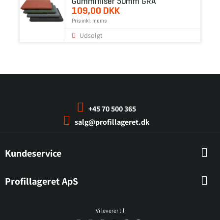
Gummifliser 50mm GRÅ
109,00 DKK
Pris inkl. moms
Udsolgt
+45 70 500 365
salg@profillageret.dk
Kundeservice
Profillageret ApS
Vi leverer til