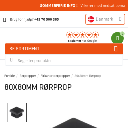
SOMMERFERIE INFO !
- Vi kører med nedsat bemanding
Denmark
Brug for hjælp?
+45 70 500 365
5 stjerner
hos Google
SE SORTIMENT
Forside
Rørpropper
Firkantet rørpropper
80x80mm Rørprop
80X80MM RØRPROP