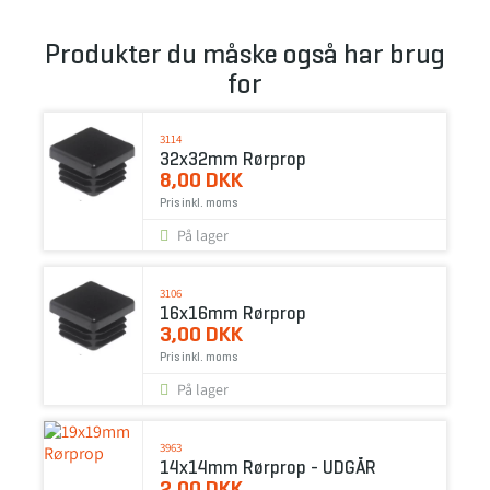
Produkter du måske også har brug
for
3114
32x32mm Rørprop
8,00 DKK
Pris inkl. moms
På lager
3106
16x16mm Rørprop
3,00 DKK
Pris inkl. moms
På lager
3963
14x14mm Rørprop - UDGÅR
2,00 DKK