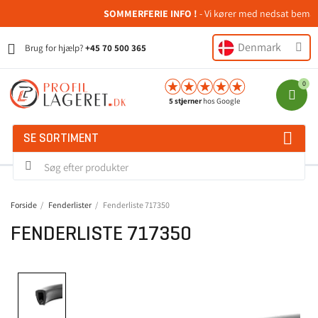
SOMMERFERIE INFO !
- Vi kører med nedsat bemandin
Denmark
Brug for hjælp?
+45 70 500 365
5 stjerner
hos Google
SE SORTIMENT
Forside
Fenderlister
Fenderliste 717350
FENDERLISTE 717350