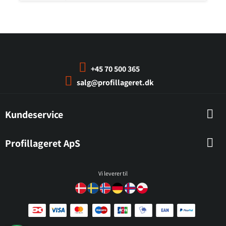
+45 70 500 365
salg@profillageret.dk
Kundeservice
Profillageret ApS
Vi leverer til