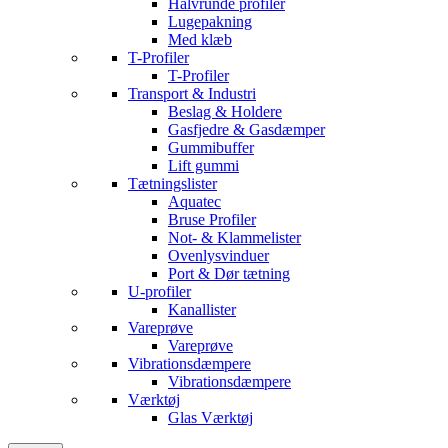
Halvrunde profiler
Lugepakning
Med klæb
T-Profiler
T-Profiler
Transport & Industri
Beslag & Holdere
Gasfjedre & Gasdæmper
Gummibuffer
Lift gummi
Tætningslister
Aquatec
Bruse Profiler
Not- & Klammelister
Ovenlysvinduer
Port & Dør tætning
U-profiler
Kanallister
Vareprøve
Vareprøve
Vibrationsdæmpere
Vibrationsdæmpere
Værktøj
Glas Værktøj