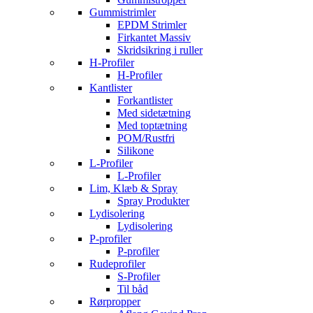
Gummistrimler
EPDM Strimler
Firkantet Massiv
Skridsikring i ruller
H-Profiler
H-Profiler
Kantlister
Forkantlister
Med sidetætning
Med toptætning
POM/Rustfri
Silikone
L-Profiler
L-Profiler
Lim, Klæb & Spray
Spray Produkter
Lydisolering
Lydisolering
P-profiler
P-profiler
Rudeprofiler
S-Profiler
Til båd
Rørpropper