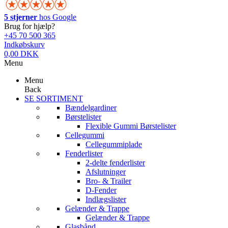
5 stjerner
hos Google
Brug for hjælp?
+45 70 500 365
Indkøbskurv
0,00 DKK
Menu
Menu
Back
SE SORTIMENT
Bændelgardiner
Børstelister
Flexible Gummi Børstelister
Cellegummi
Cellegummiplade
Fenderlister
2-delte fenderlister
Afslutninger
Bro- & Trailer
D-Fender
Indlægslister
Gelænder & Trappe
Gelænder & Trappe
Glasbånd