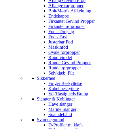
Aflang Gevind Prop
Aflange rørpropper
Bolt/Møtrik Afdækning
Endekappe
Firkantet Gevind Propper
Firkantet rørpropper
Fod - Drejelig
Fod - Fast
Justerbar Fod
Maskinfod
Ovale rørpropper
Rund vinklet
Runde Gevind Propper
Runde rørpropper
Selvklæb. Filt
Sikkerhed
Finger Beskyttelse
Kabel beskyttere
Vej/Hastigheds Bump
Slanger & Koblinger
Have slanger
Marine Slanger
Spændebånd
Svampegummi
D-Profiler m. klæb