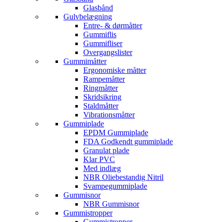
Glasbånd
Gulvbelægning
Entre- & dørmåtter
Gummiflis
Gummifliser
Overgangslister
Gummimåtter
Ergonomiske måtter
Rampemåtter
Ringmåtter
Skridsikring
Staldmåtter
Vibrationsmåtter
Gummiplade
EPDM Gummiplade
FDA Godkendt gummiplade
Granulat plade
Klar PVC
Med indlæg
NBR Oliebestandig Nitril
Svampegummiplade
Gummisnor
NBR Gummisnor
Gummistropper
Gummistropper