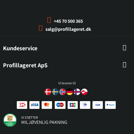
+45 70 500 365
salg@profillageret.dk
Kundeservice
Profillageret ApS
Vi leverer til
VI STØTTER
MILJØVENLIG PAKNING