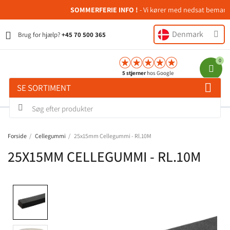
SOMMERFERIE INFO !
- Vi kører med nedsat bemanding 
Denmark
Brug for hjælp?
+45 70 500 365
5 stjerner
hos Google
SE SORTIMENT
Forside
Cellegummi
25x15mm Cellegummi - Rl.10M
25X15MM CELLEGUMMI - RL.10M