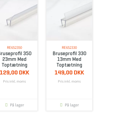
RE652350
RE652330
Bruseprofil 350
Bruseprofil 330
23mm Med
13mm Med
Toptætning
Toptætning
129,00 DKK
149,00 DKK
Pris inkl. moms
Pris inkl. moms
På lager
På lager