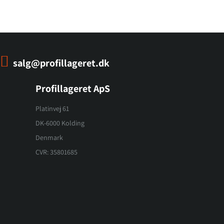
salg@profillageret.dk
Profillageret ApS
Platinvej 61
DK-6000 Kolding
Denmark
CVR: 35801685