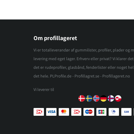
Om profillageret
Vi er totalleverandør af gummilister, profiler, plader og m
levering med eget lager. Erhverv eller privat? Vi klarer d
det er rudeprofiler, glasbånd, fenderlister eller noget helt
det hele. PLProfile.de - Profillagret.se - Profillageret.no
Vi leverer til