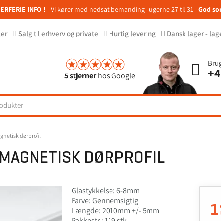
RFERIE INFO !
- Vi kører med nedsat bemanding i ugerne 27 til 31 -
God so
ler
Salg til erhverv og private
Hurtig levering
Dansk lager - lag
Brug
+4
5 stjerner
hos Google
gnetisk dørprofil
 MAGNETISK DØRPROFIL
Glastykkelse: 6-8mm
Farve: Gennemsigtig
1
Længde: 2010mm +/- 5mm
Pakkestr.: 119 stk