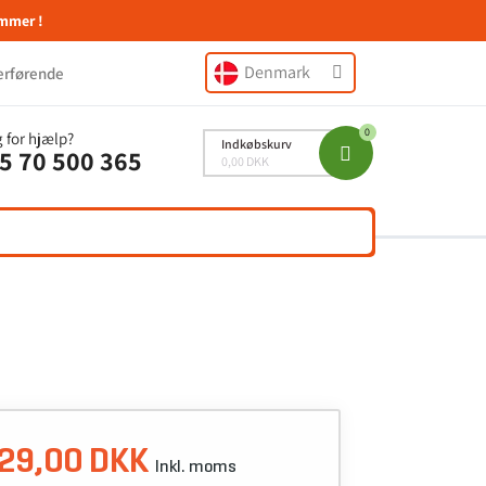
mmer !
Denmark
erførende
 for hjælp?
Indkøbskurv
5 70 500 365
0,00 DKK
29,00 DKK
Inkl. moms