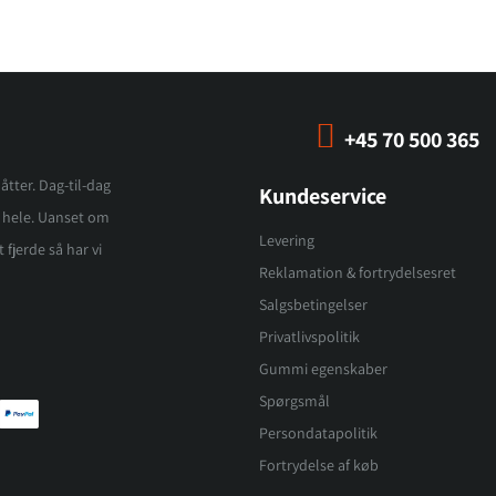
+45 70 500 365
åtter. Dag-til-dag
Kundeservice
et hele. Uanset om
Levering
 fjerde så har vi
Reklamation & fortrydelsesret
Salgsbetingelser
Privatlivspolitik
Gummi egenskaber
Spørgsmål
Persondatapolitik
Fortrydelse af køb