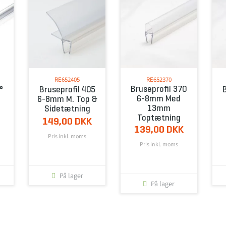
RE652405
RE652370
Bruseprofil 370
°
Bruseprofil 405
6-8mm Med
6-8mm M. Top &
13mm
Sidetætning
Toptætning
K
149,00 DKK
139,00 DKK
Pris inkl. moms
Pris inkl. moms
På lager
På lager