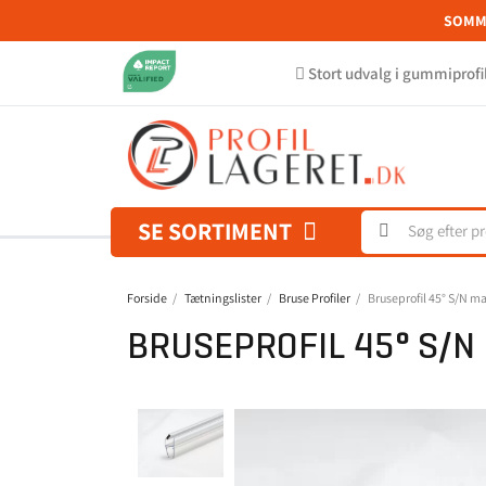
SOMME
Stort udvalg i gummiprofi
SE SORTIMENT
Forside
Tætningslister
Bruse Profiler
Bruseprofil 45° S/N ma
BRUSEPROFIL 45° S/N