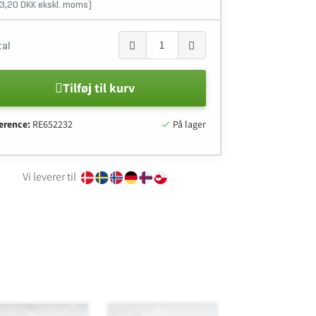
3,20 DKK ekskl. moms)
tal
Tilføj til kurv
erence:
RE652232
På lager

Vi leverer til