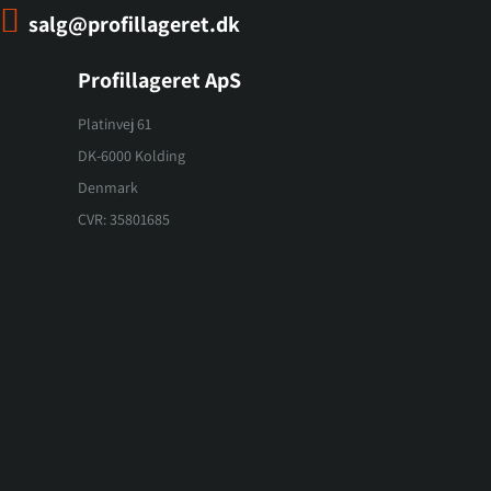
salg@profillageret.dk
Profillageret ApS
Platinvej 61
DK-6000 Kolding
Denmark
CVR: 35801685