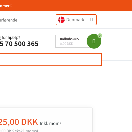
mmer !
Denmark
erførende
 for hjælp?
Indkøbskurv
5 70 500 365
0,00 DKK
25,00 DKK
Inkl. moms
0,00 DKK ekskl. moms)