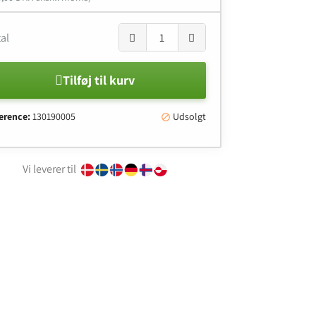
al
Tilføj til kurv
erence:
130190005
Udsolgt

Vi leverer til