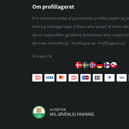
Om profillageret
Vi er totalleverandør af gummilister, profiler, plader og m
levering med eget lager. Erhverv eller privat? Vi klarer d
det er rudeprofiler, glasbånd, fenderlister eller noget helt
det hele. PLProfile.de - Profillagret.se - Profillageret.no
Vi leverer til
VI STØTTER
MILJØVENLIG PAKNING