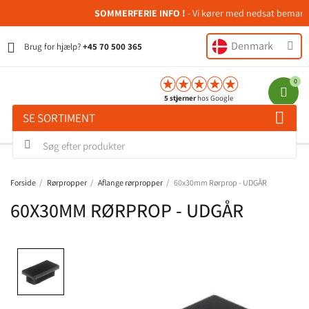
SOMMERFERIE INFO !
- Vi kører med nedsat bemanding
Denmark
Brug for hjælp?
+45 70 500 365
5 stjerner
hos Google
SE SORTIMENT
Forside
Rørpropper
Aflange rørpropper
60x30mm Rørprop - UDGÅR
60X30MM RØRPROP - UDGÅR