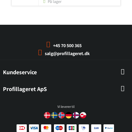
På lager
+45 70 500 365
salg@profillageret.dk
Kundeservice
Profillageret ApS
Vi leverer til