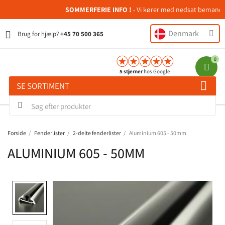
SOMMERFERIE INFO !
- Vi kører med nedsat bemanding i
Denmark
Brug for hjælp?
+45 70 500 365
5 stjerner
hos Google
SE SORTIMENT
Forside
Fenderlister
2-delte fenderlister
Aluminium 605 - 50mm
ALUMINIUM 605 - 50MM