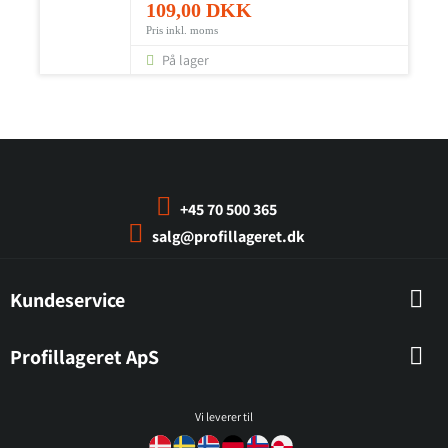
109,00 DKK
Pris inkl. moms
På lager
+45 70 500 365
salg@profillageret.dk
Kundeservice
Profillageret ApS
Vi leverer til