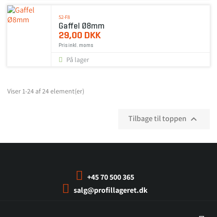
52-F8
Gaffel Ø8mm
29,00 DKK
Pris inkl. moms
På lager
Viser 1-24 af 24 element(er)
Tilbage til toppen

+45 70 500 365
salg@profillageret.dk