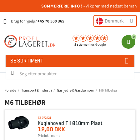
SOMMERFERIE INFO !
- Vi kører med nedsat bemanding i 
Denmark
Brug for hjælp?
+45 70 500 365
5 stjerner
hos Google
SE SORTIMENT
Forside
Transport & Industri
Gasfjedre & Gasdæmper
M6 Tilbehør
M6 TILBEHØR
52-072421
Kuglehoved Til Ø10mm Plast
12,00 DKK
Pris inkl. moms